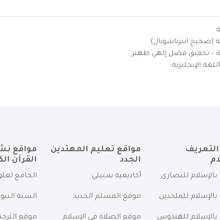
ة
ية (صحيح انترناشونال)
يزية – تحقيق فضل إلهي ظهير
لغة الإنجليزية
التعريف
مواقع تعليم المهتدين
مواقع نش
ام
الجدد
القرآن الك
بالإسلام للنصارى
أكاديمية سبيلي
الجامع لعلو
بالإسلام للملحدين
موقع المسلم الجديد
السنة النبو
 بالإسلام للهندوس
موقع الصلاة في الإسلام
موقع الترج