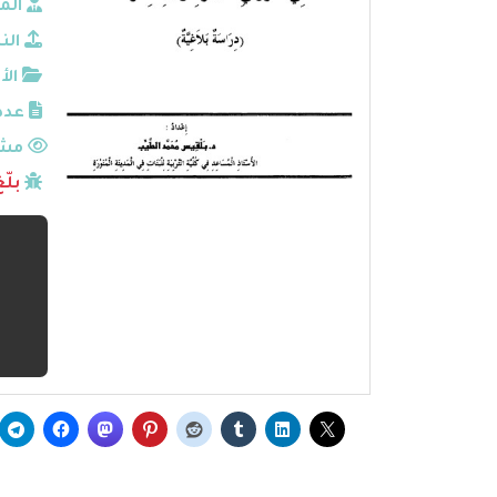
الم
الن
الأ
عدد
مشا
بلّ