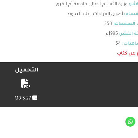
اشر:
وزارة التعليم العالي جامعة أم القرى
قسام:
أصول القراءات
,
علم التجويد
 الصفحات:
350
 النشر:
1995م
هدات:
54
غ عن كتاب
التحميل
5.27 MB