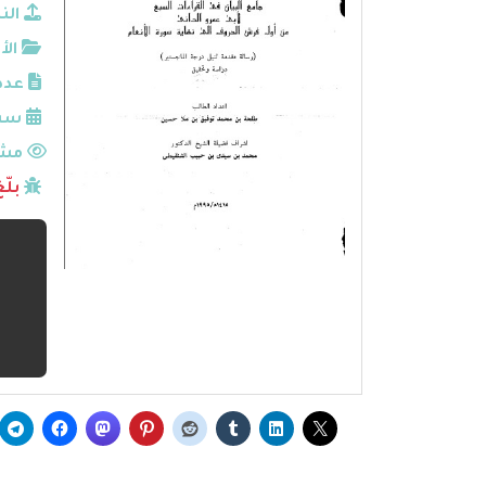
الن
الأ
عدد
سنة
مشا
بلّ