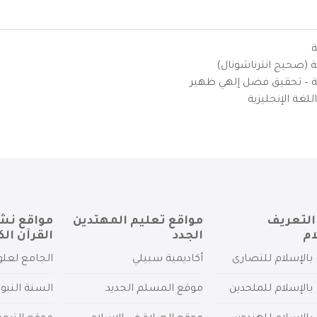
ة
ية (صحيح انترناشونال)
يزية – تحقيق فضل إلهي ظهير
لغة الإنجليزية
التعريف
مواقع تعليم المهتدين
مواقع نش
ام
الجدد
القرآن الك
بالإسلام للنصارى
أكاديمية سبيلي
الجامع لعلو
بالإسلام للملحدين
موقع المسلم الجديد
السنة النبو