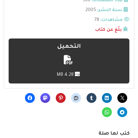
عدد الصفحات:
306
سنة النشر:
2005
مشاهدات:
78
بلّغ عن كتاب
التحميل
4.28 MB
كتب لها صلة