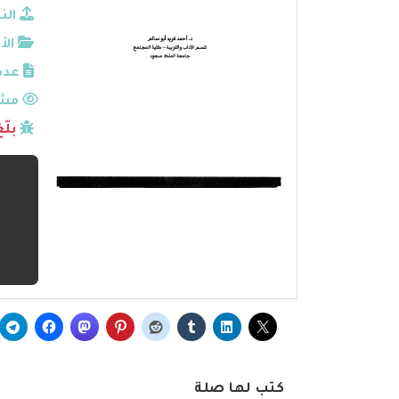
الن
الأ
عدد
مشا
بلّ
كتب لها صلة