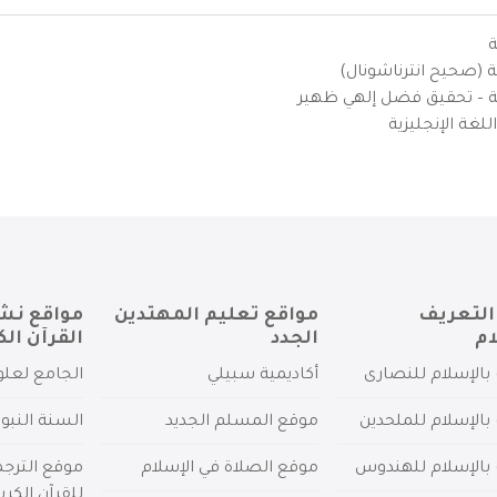
ة
ية (صحيح انترناشونال)
يزية – تحقيق فضل إلهي ظهير
لغة الإنجليزية
التعريف
مواقع تعليم المهتدين
مواقع نش
ام
الجدد
القرآن الك
بالإسلام للنصارى
أكاديمية سبيلي
الجامع لعلو
بالإسلام للملحدين
موقع المسلم الجديد
السنة النبو
 بالإسلام للهندوس
موقع الصلاة في الإسلام
موقع الترج
للقرآن الكري