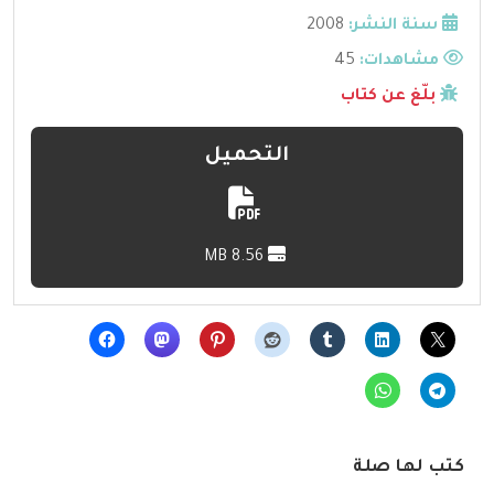
سنة النشر:
2008
مشاهدات:
45
بلّغ عن كتاب
التحميل
8.56 MB
كتب لها صلة