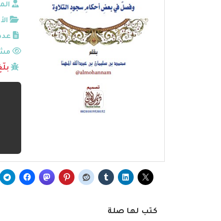
الم
الأ
عدد
مشا
بلّ
كتب لها صلة