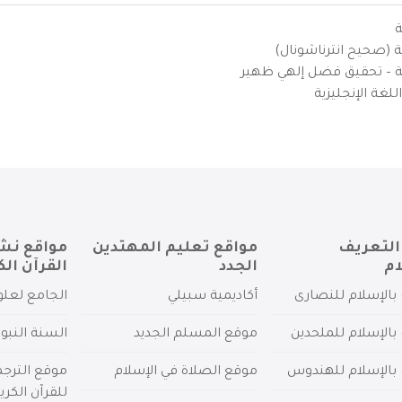
ة
ية (صحيح انترناشونال)
يزية – تحقيق فضل إلهي ظهير
لغة الإنجليزية
التعريف
مواقع تعليم المهتدين
مواقع نش
ام
الجدد
القرآن الك
بالإسلام للنصارى
أكاديمية سبيلي
الجامع لعلو
بالإسلام للملحدين
موقع المسلم الجديد
السنة النبو
 بالإسلام للهندوس
موقع الصلاة في الإسلام
موقع الترج
للقرآن الكري