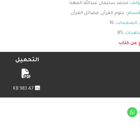
ؤلف:
محمد سليمان عبدالله المهنا
قسام:
علوم القرآن
,
فضائل القرآن
 الصفحات:
16
هدات:
85
غ عن كتاب
التحميل
983.47 KB