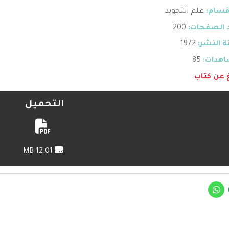
قسام:
علم التجويد
 الصفحات:
200
 النشر:
1972
هدات:
85
غ عن كتاب
التحميل
12.01 MB