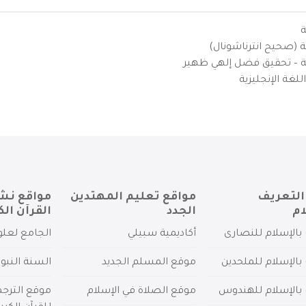
ة
ية (صحيح انترناشونال)
يزية – تحقيق فضل إلهي ظهير
لغة الإنجليزية
التعريف
مواقع تعليم المهتدين
مواقع نش
ام
الجدد
القرآن الك
بالإسلام للنصارى
أكاديمية سبيلي
الجامع لعلو
بالإسلام للملحدين
موقع المسلم الجديد
السنة النبو
 بالإسلام للهندوس
موقع الصلاة في الإسلام
موقع الترج