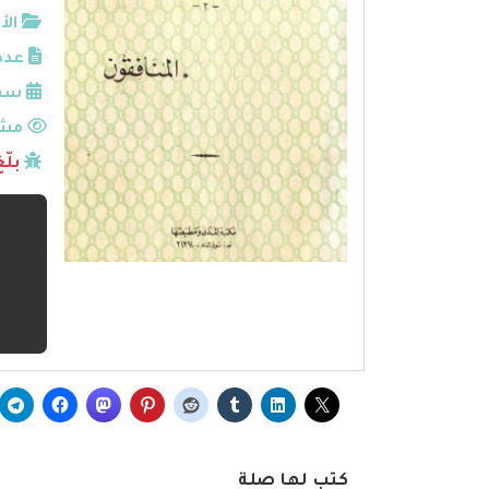
الأ
عدد
سنة
مشا
بلّ
كتب لها صلة