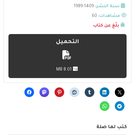
سنة النشر:
1409-1989
مشاهدات:
60
بلّغ عن كتاب
التحميل
8.01 MB
كتب لها صلة