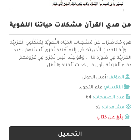
من هدي القرآن مشكلات حياتنا اللغوية
هَذِهِ مُحَاضَرَات عَنْ مُشْكِلَات اَلْحَيَاة اَللُّغَوِيَّة لِمُتَكَلِّمِي اَلْعَرَبِيَّة
. . وَإِنَّهُ لِلْحَدِيثِ اَلَّذِي تَصْغَى إِلَيْهِ أَفْئِدَة تُجْرَى أَلْسِنَتهمْ بِهَذِهِ
اَلْعَرَبِيَّة فِي صُورَة مَا . . وَهُوَ عِنْد اَلَّذِينَ تُجْرَى فِي عُرُوقهمْ
دِمَاء اَلْعَرَبِيَّة بِلَوْن مَا , حَدِيث اَلْحَيَاة وَالْأَمَل .
المؤلف:
أمين الخولي
الأقسام:
علم التجويد
عدد الصفحات:
64
مشاهدات:
52
بلّغ عن كتاب
التحميل