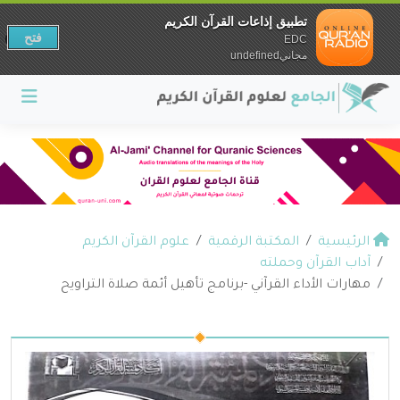
تطبيق إذاعات القرآن الكريم
فتح
EDC
مجانيundefined
الرئيسية
المكتبة الرقمية
علوم القرآن الكريم
آداب القرآن وحملته
مهارات الأداء القرآني -برنامج تأهيل أئمة صلاة التراويح