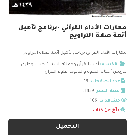
مهارات الأداء القرآني -برنامج تأهيل
أئمة صلاة التراويح
مهارات الأداء القرآني برنامج تأهيل أئمة صلاة التراويح
الأقسام:
آداب القرآن وحملته
,
استراتيجيات وطرق
تدريس أحكام التلاوة والتجويد
,
علوم القرآن
عدد الصفحات:
19
سنة النشر:
1439ه
مشاهدات:
106
بلّغ عن كتاب
التحميل