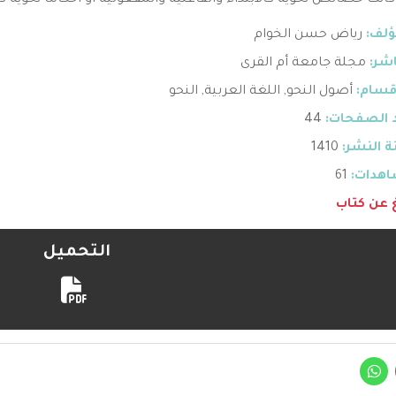
انت خصائص نحوية كالابتداء والفاعلية والمفعولية أو أحكاما نحوية كالت
ؤلف:
رياض حسن الخوام
اشر:
مجلة جامعة أم القرى
قسام:
أصول النحو
,
اللغة العربية
,
النحو
 الصفحات:
44
 النشر:
1410
هدات:
61
غ عن كتاب
التحميل