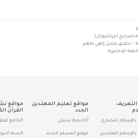
ة
ية (صحيح انترناشونال)
يزية – تحقيق فضل إلهي ظهير
لغة الإنجليزية
التعريف
مواقع تعليم المهتدين
مواقع نش
ام
الجدد
القرآن الك
بالإسلام للنصارى
أكاديمية سبيلي
الجامع لعلو
بالإسلام للملحدين
موقع المسلم الجديد
السنة النبو