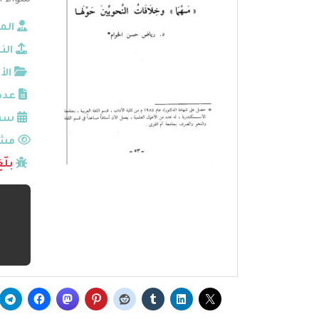
سواء أك
الم
الن
الأ
عدد
سنة
مشا
بلّ