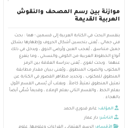
موازنة بين رسم المصحف والنقوش
العربية القديمة
ينقسم البحث في الكتابة العربية إلى قسمين ؛ هما : بحث
فني جمالي ، يُعنى بتحسين أشكال الحروف وإظهارها بشكل
جميل متناسق ، يُعجب العين ويُرضي الذوق ، ويدخل في ذلك
أنواع الخطوط العربية من الكوفي والنسخي ، وما يتفرع
عنهما . وبحث لغوي ، يُعنى بدراسة العلاقة بين الرمز
المكتوب والصوت المنطوق ، ويُعنى ببيان مقدار مطابقة
المنطوق للمكتوب ، وتحديد مظاهر القصور في الكتابة عن
تمثيل المنطوق تمثيلاً كاملاً . ويغلب أن يُسمى القسم الأول
بعلم الخط ، والقسم الثاني بعلم الإملاء ، وقديماً سُمِّي أيضاً
بالهجاء .
المؤلف:
غانم قدوري الحمد
الناشر:
دار عمار
الأقسام:
الرسم العثماني
,
القراءات وعلومها
,
علوم