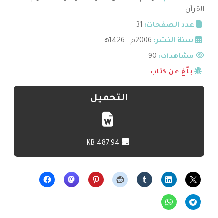
القرآن
عدد الصفحات:
31
سنة النشر:
2006م - 1426هـ
مشاهدات:
90
بلّغ عن كتاب
التحميل
487.94 KB