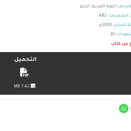
قسام:
اللغة العربية
,
النحو
 الصفحات:
482
 النشر:
2000م
هدات:
83
غ عن كتاب
التحميل
7.42 MB