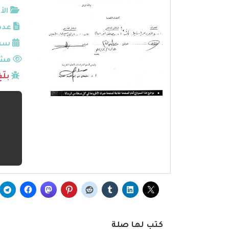
الأ
عدد
سنة
مشا
بلّ
كتب لها صلة