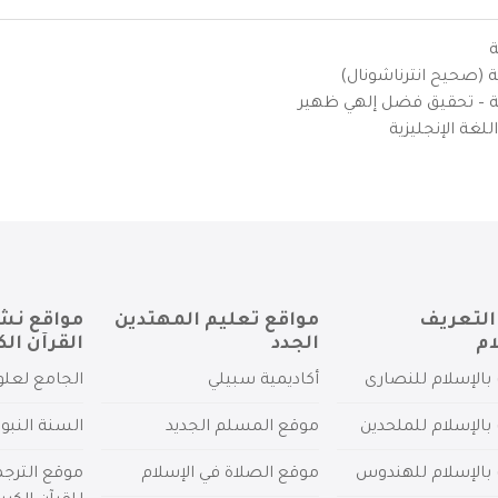
ة
ية (صحيح انترناشونال)
يزية – تحقيق فضل إلهي ظهير
لغة الإنجليزية
التعريف
مواقع تعليم المهتدين
مواقع نش
ام
الجدد
القرآن الك
بالإسلام للنصارى
أكاديمية سبيلي
الجامع لعلو
بالإسلام للملحدين
موقع المسلم الجديد
السنة النبو
 بالإسلام للهندوس
موقع الصلاة في الإسلام
موقع الترج