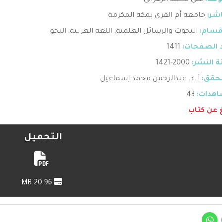
ؤلف:
علي محمد الزهراني
اشر:
جامعة أم القرى بمكة المكرمة
قسام:
البحوث والرسائل العلمية
,
اللغة العربية
,
النحو
 الصفحات:
1411
 النشر:
2000-1421
حقق:
أ. د. عبدالرحمن محمد إسماعيل
هدات:
43
غ عن كتاب
التحميل
20.96 MB