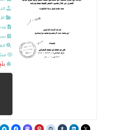
الم
الن
الأ
عدد
سنة
الم
مشا
بلّ