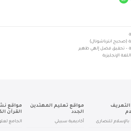
ة
ية (صحيح انترناشونال)
يزية – تحقيق فضل إلهي ظهير
لغة الإنجليزية
التعريف
مواقع تعليم المهتدين
مواقع نش
ام
الجدد
القرآن الك
بالإسلام للنصارى
أكاديمية سبيلي
الجامع لعلو