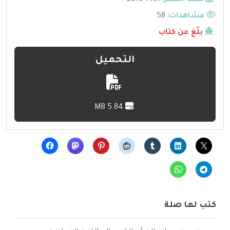
سنة النشر:
1431-2010
مشاهدات:
58
بلّغ عن كتاب
التحميل
5.84 MB
كتب لها صلة