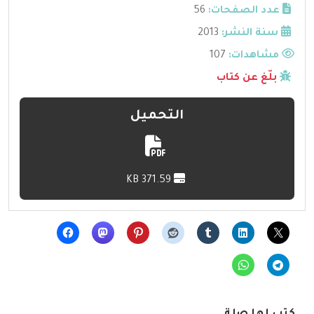
عدد الصفحات:
56
سنة النشر:
2013
مشاهدات:
107
بلّغ عن كتاب
التحميل
371.59 KB