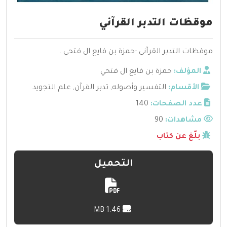
موقظات التدبر القرآني
موقظات التدبر القرآني -حمزة بن فايع ال فتحي .
المؤلف:
حمزة بن فايع ال فتحي
الأقسام:
التفسير وأصوله
,
تدبر القرآن
,
علم التجويد
عدد الصفحات:
140
مشاهدات:
90
بلّغ عن كتاب
التحميل
1.46 MB