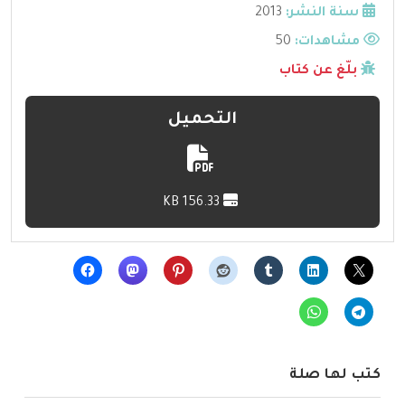
سنة النشر:
2013
مشاهدات:
50
بلّغ عن كتاب
التحميل
156.33 KB
كتب لها صلة