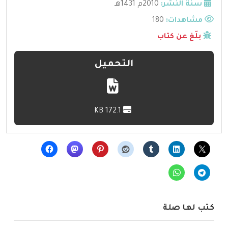
سنة النشر:
2010م 1431هـ
مشاهدات:
180
بلّغ عن كتاب
التحميل
172.1 KB
كتب لها صلة