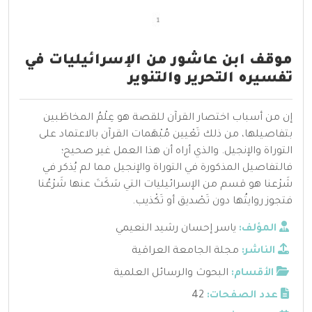
موقف ابن عاشور من الإسرائيليات في
تفسيره التحرير والتنوير
إن من أسباب اختصار القرآن للقصة هو عِلْمُ المخاطَبين
بتفاصيلها، من ذلك تَعْيين مُبْهَمات القرآن بالاعتماد على
التوراة والإنجيل. والذي أراه أن هذا العمل غير صحيح؛
فالتفاصيل المذكورة في التوراة والإنجيل مما لم يُذكر في
شَرْعنا هو قسم من الإسرائيليات التي سَكَتَ عنها شَرْعُنا
فتجوز روايتُها دون تَصْديق أو تَكْذيب.
المؤلف:
ياسر إحسان رشيد النعيمي
الناشر:
مجلة الجامعة العراقية
الأقسام:
البحوث والرسائل العلمية
عدد الصفحات:
42