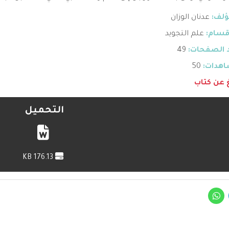
ؤلف:
عدنان الوزان
قسام:
علم التجويد
 الصفحات:
49
هدات:
50
غ عن كتاب
التحميل
176.13 KB