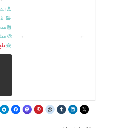
الم
الأ
عدد
مشا
بلّ