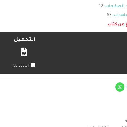
 الصفحات:
12
هدات:
67
غ عن كتاب
التحميل
333.31 KB
ة