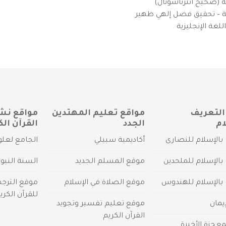
ية (صحيح انترناشونال)
يزية – تحقيق فضل إلهي ظهير
لغة الإنجليزية
التعريف
مواقع تعليم المهتدين
مواقع نش
ام
الجدد
القرآن الك
بالإسلام للنصارى
أكاديمية سبيلي
الجامع لعلو
بالإسلام للملحدين
موقع المسلم الجديد
السنة النبو
 بالإسلام للهندوس
موقع الصلاة في الإسلام
موقع الترج
للقرآن الكري
يمان
موقع تعليم تفسير وتجويد
القرآن الكريم
عجزة الأخيرة