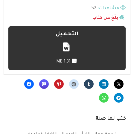
مشاهدات:
52
بلّغ عن كتاب
التحميل
1.31 MB
كتب لها صلة