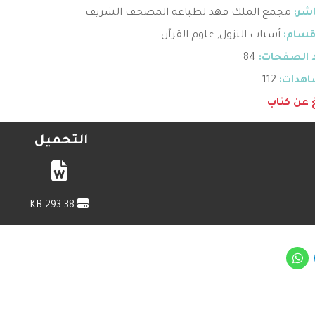
اشر:
مجمع الملك فهد لطباعة المصحف الشريف
قسام:
أسباب النزول
,
علوم القرآن
 الصفحات:
84
هدات:
112
غ عن كتاب
التحميل
293.38 KB