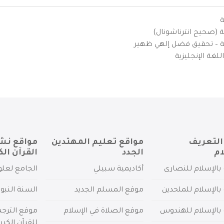
ة
ية (صحيح انترناشونال)
يزية – تحقيق فضل إلهي ظهير
لغة الإنجليزية
التعريف
مواقع تعليم المهتدين
مواقع نش
ام
الجدد
القرآن الك
بالإسلام للنصارى
أكاديمية سبيلي
الجامع لعلو
بالإسلام للملحدين
موقع المسلم الجديد
السنة النبو
 بالإسلام للهندوس
موقع الصلاة في الإسلام
موقع الترج
للقرآن الكري