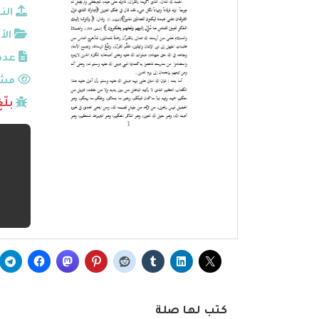
الن
الأ
عدد
مشا
بلّ
كتب لها صلة