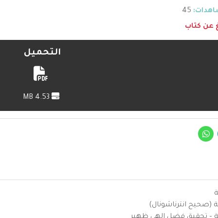
هدات:
45
غ عن كتاب
التحميل
4.53 MB
ة
ية (صحيح انترناشونال)
يزية – تحقيق فضل إلهي ظهير