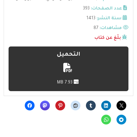
عدد الصفحات:
393
سنة النشر:
1413
مشاهدات:
87
بلّغ عن كتاب
التحميل
7.93 MB