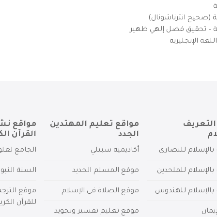
ة
ية (صحيح انترناشونال)
يزية – تحقيق فضل إلهي ظهير
لغة الإنجليزية
التعريف
مواقع تعليم المهتدين
مواقع نش
ام
الجدد
القرآن الك
بالإسلام للنصارى
أكاديمية سبيلي
الجامع لعلو
بالإسلام للملحدين
موقع المسلم الجديد
السنة النبو
 بالإسلام للهندوس
موقع الصلاة في الإسلام
موقع الترج
للقرآن الكري
يمان
موقع تعليم تفسير وتجويد