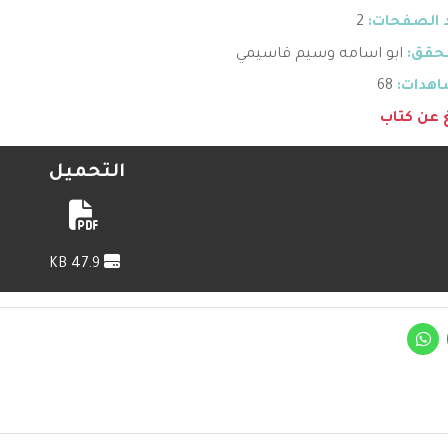
 الصفحات:
2
حقق:
ابو اسامه وسيم قاسيمي
هدات:
68
غ عن كتاب
التحميل
47.9 KB