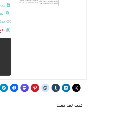
عدد
الم
مشا
بلّ
كتب لها صلة