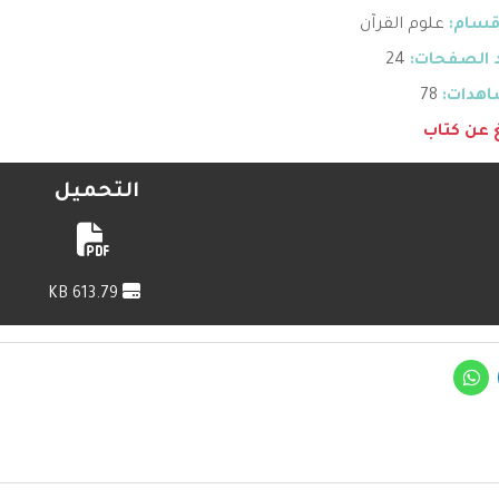
قسام:
علوم القرآن
 الصفحات:
24
هدات:
78
غ عن كتاب
التحميل
613.79 KB