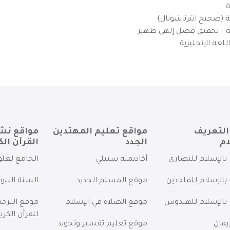
ة
ية (صحيح انترناشونال)
يزية – تحقيق فضل إلهي ظهير
لغة الإنجليزية
التعريف
مواقع تعليم المهتدين
مواقع نش
ام
الجدد
القرآن الك
بالإسلام للنصارى
أكاديمية سبيلي
الجامع لعلو
بالإسلام للملحدين
موقع المسلم الجديد
السنة النبو
 بالإسلام للهندوس
موقع الصلاة في الإسلام
موقع الترج
للقرآن الكري
يمان
موقع تعليم تفسير وتجويد