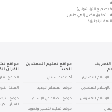
ة
ية (صحيح انترناشونال)
يزية – تحقيق فضل إلهي ظهير
لغة الإنجليزية
التعريف
مواقع تعليم المهتدين
مواقع نش
ام
الجدد
القرآن الك
بالإسلام للنصارى
أكاديمية سبيلي
الجامع لعلو
بالإسلام للملحدين
موقع المسلم الجديد
السنة النبو
 بالإسلام للهندوس
موقع الصلاة في الإسلام
موقع الترج
للقرآن الكري
يمان
موقع تعليم تفسير وتجويد