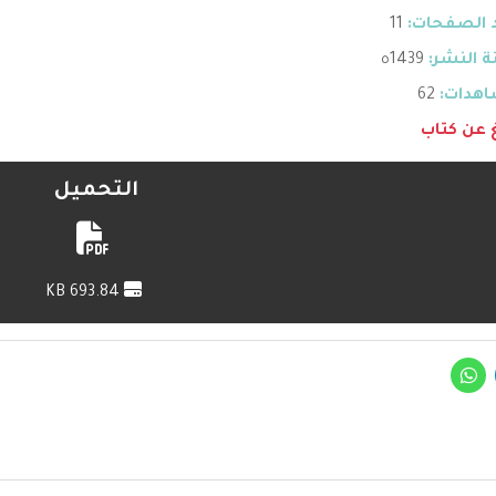
 الصفحات:
11
 النشر:
1439ه
هدات:
62
غ عن كتاب
التحميل
693.84 KB