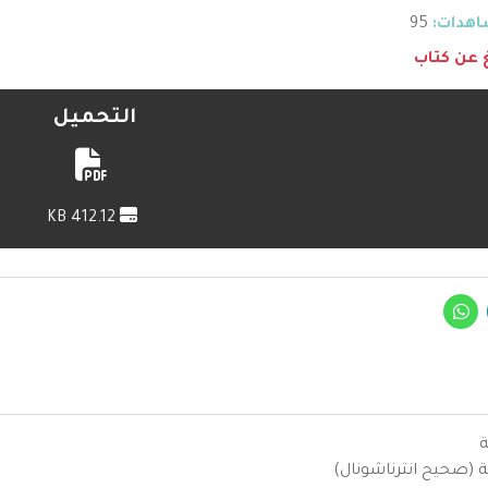
هدات:
95
غ عن كتاب
التحميل
412.12 KB
ة
ية (صحيح انترناشونال)