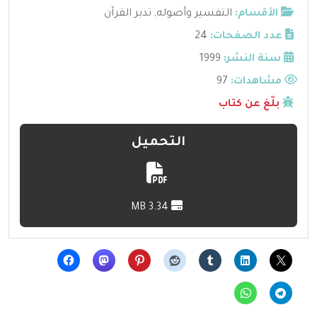
الأقسام:
التفسير وأصوله
,
تدبر القرآن
عدد الصفحات:
24
سنة النشر:
1999
مشاهدات:
97
بلّغ عن كتاب
التحميل
3.34 MB