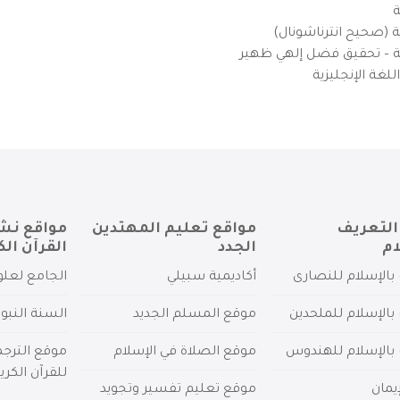
ة
ية (صحيح انترناشونال)
يزية – تحقيق فضل إلهي ظهير
لغة الإنجليزية
التعريف
مواقع تعليم المهتدين
مواقع نش
ام
الجدد
القرآن الك
بالإسلام للنصارى
أكاديمية سبيلي
الجامع لعلو
بالإسلام للملحدين
موقع المسلم الجديد
السنة النبو
 بالإسلام للهندوس
موقع الصلاة في الإسلام
موقع الترج
للقرآن الكري
يمان
موقع تعليم تفسير وتجويد