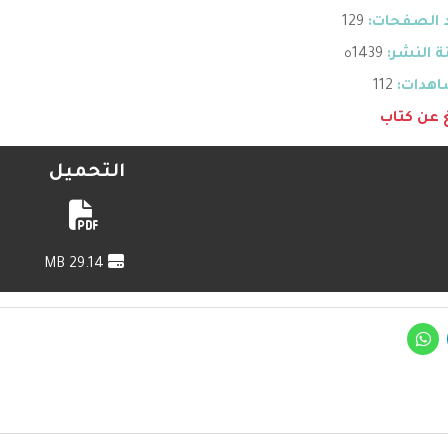
 الصفحات:
129
 النشر:
1439ه
هدات:
112
غ عن كتاب
التحميل
29.14 MB