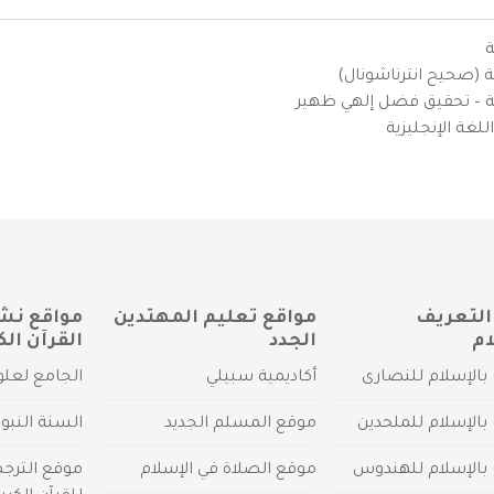
ة
ية (صحيح انترناشونال)
يزية – تحقيق فضل إلهي ظهير
لغة الإنجليزية
التعريف
مواقع تعليم المهتدين
مواقع نش
ام
الجدد
القرآن الك
بالإسلام للنصارى
أكاديمية سبيلي
الجامع لعلو
بالإسلام للملحدين
موقع المسلم الجديد
السنة النبو
 بالإسلام للهندوس
موقع الصلاة في الإسلام
موقع الترج