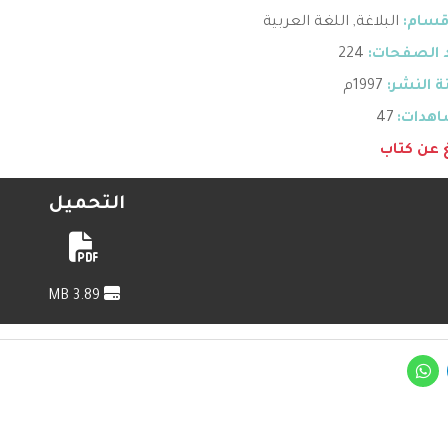
قسام:
البلاغة
,
اللغة العربية
 الصفحات:
224
 النشر:
1997م
هدات:
47
غ عن كتاب
التحميل
3.89 MB