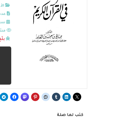
الأ
عدد
سنة
مشا
بلّ
كتب لها صلة