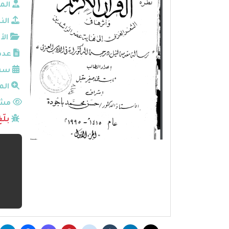
الم
الن
الأ
عدد
سنة
الم
مشا
بلّ