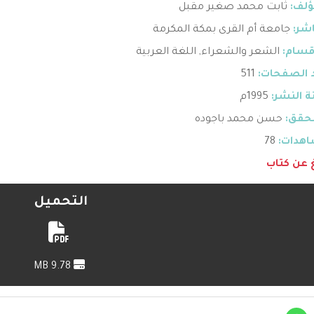
ؤلف:
ثابت محمد صغير مقبل
اشر:
جامعة أم القرى بمكة المكرمة
قسام:
الشعر والشعراء
,
اللغة العربية
 الصفحات:
511
 النشر:
1995م
حقق:
حسن محمد باجوده
هدات:
78
غ عن كتاب
التحميل
9.78 MB