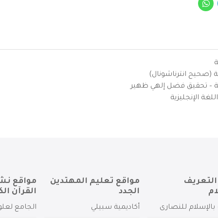
ة
ية (صحيح انترناشونال)
يزية – تحقيق فضل إلهي ظهير
لغة الإنجليزية
التعريف
مواقع تعليم المهتدين
مواقع نش
ام
الجدد
القرآن الك
بالإسلام للنصارى
أكاديمية سبيلي
الجامع لعلو