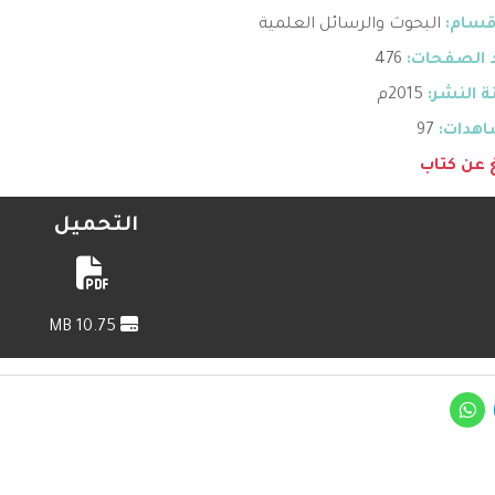
قسام:
البحوث والرسائل العلمية
 الصفحات:
476
 النشر:
2015م
هدات:
97
غ عن كتاب
التحميل
10.75 MB