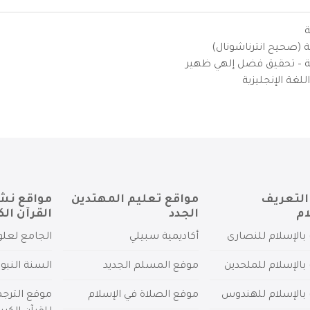
ة
ية (صحيح انترناشونال)
يزية – تحقيق فضل إلهي ظهير
لغة الإنجليزية
التعريف
مواقع تعليم المهتدين
مواقع نش
ام
الجدد
القرآن الك
بالإسلام للنصارى
أكاديمية سبيلي
الجامع لعلو
بالإسلام للملحدين
موقع المسلم الجديد
السنة النبو
 بالإسلام للهندوس
موقع الصلاة في الإسلام
موقع الترج