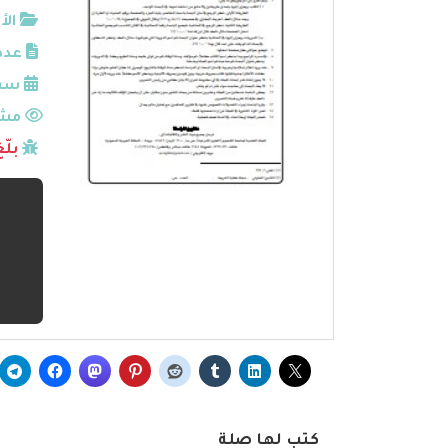
الأ
عدد
سنة
مشا
بلّ
كتب لها صلة