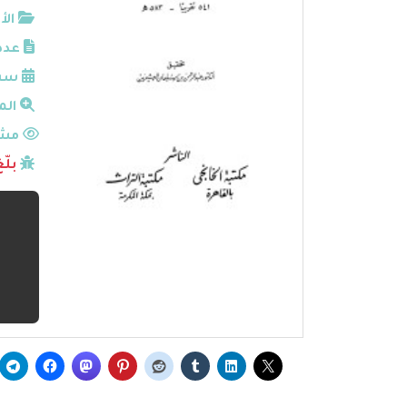
الأ
عدد
سنة
الم
مشا
بلّ