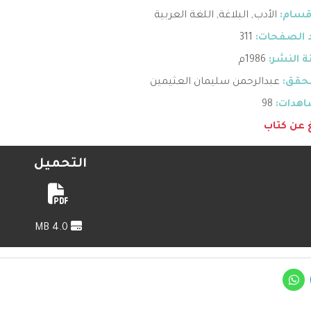
قسام:
الأدب
,
البلاغة
,
اللغة العربية
 الصفحات:
311
 النشر:
1986م
حقق:
عبدالرحمن سليمان العثيمين
هدات:
98
غ عن كتاب
التحميل
4.0 MB