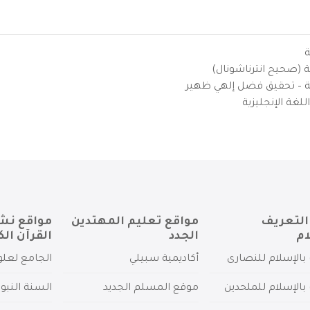
ة
ية (صحيح انترناشونال)
يزية – تحقيق فضل إلهي ظهير
لغة الإنجليزية
التعريف
مواقع تعليم المهتدين
مواقع نش
ام
الجدد
القرآن الك
بالإسلام للنصارى
أكاديمية سبيلي
الجامع لعلو
بالإسلام للملحدين
موقع المسلم الجديد
السنة النبو