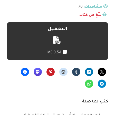
مشاهدات:
70
بلّغ عن كتاب
التحميل
9.54 MB
كتب لها صلة