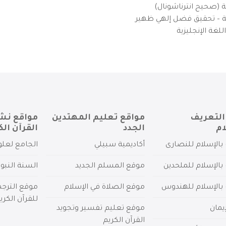
ية (صحيح انترناشونال)
يزية – تحقيق فضل إلهي ظهير
لغة الإنجليزية
التعريف
مواقع تعليم المهتدين
مواقع نش
ام
الجدد
القرآن الك
بالإسلام للنصارى
أكاديمية سبيلي
الجامع لعلو
بالإسلام للملحدين
موقع المسلم الجديد
السنة النبو
 بالإسلام للهندوس
موقع الصلاة في الإسلام
موقع الترج
للقرآن الكري
يمان
موقع تعليم تفسير وتجويد
القرآن الكريم