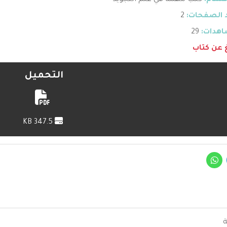
قسام:
كتب مهمة في علم التجويد
 الصفحات:
2
هدات:
29
غ عن كتاب
التحميل
347.5 KB
ة