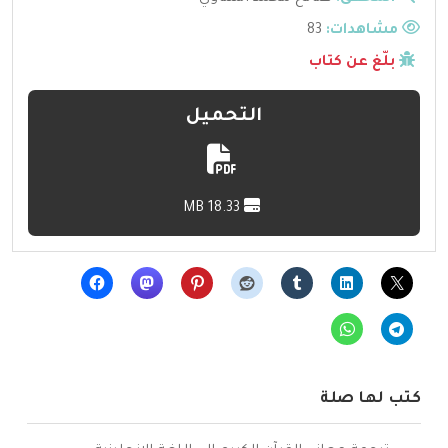
مشاهدات:
83
بلّغ عن كتاب
التحميل
18.33 MB
كتب لها صلة