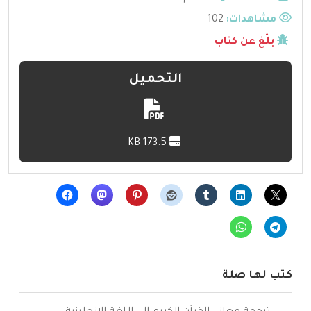
مشاهدات:
102
بلّغ عن كتاب
التحميل
173.5 KB
كتب لها صلة