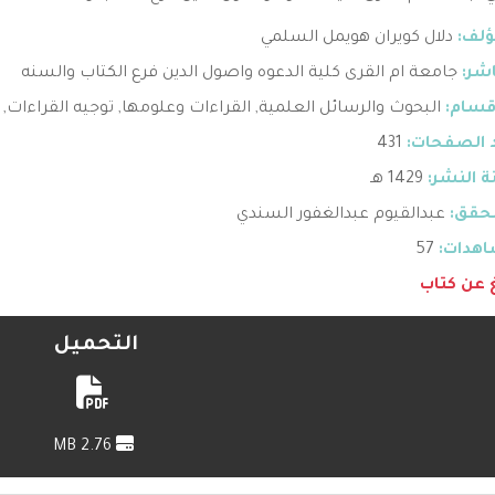
ؤلف:
دلال كويران هويمل السلمي
اشر:
جامعة ام القرى كلية الدعوه واصول الدين فرع الكتاب والسنه
قسام:
البحوث والرسائل العلمية
,
القراءات وعلومها
,
توجيه القراءات
,
 الصفحات:
431
 النشر:
1429 هـ
حقق:
عبدالقيوم عبدالغفور السندي
هدات:
57
غ عن كتاب
التحميل
2.76 MB