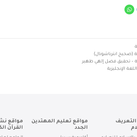
ة
ية (صحيح انترناشونال)
يزية – تحقيق فضل إلهي ظهير
لغة الإنجليزية
التعريف
مواقع تعليم المهتدين
مواقع نش
ام
الجدد
القرآن الك