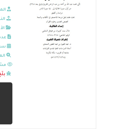
الم
الن
الأ
عدد
سنة
الم
مشا
بلّ