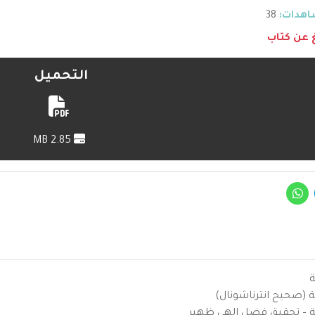
هدات:
38
غ عن كتاب
التحميل
2.85 MB
ة
ية (صحيح انترناشونال)
يزية – تحقيق فضل إلهي ظهير