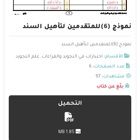
نموذج (6)للمتقدمين لتأهيل السند
نموذج (6)للمتقدمين لتأهيل السند
الأقسام:
اختبارات في التجويد والقراءات
,
علم التجويد
عدد الصفحات:
6
مشاهدات:
97
بلّغ عن كتاب
التحميل
1.85 MB