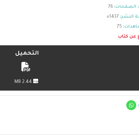
 الصفحات:
76
 النشر:
1437ه
هدات:
75
غ عن كتاب
التحميل
2.44 MB