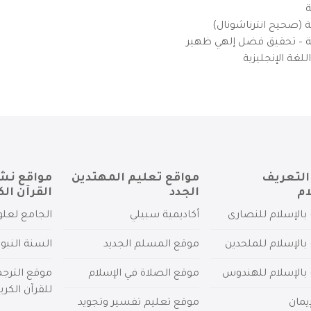
ة
ية (صحيح انترناشونال)
يزية – تحقيق فضل إلهي ظهير
لغة الإنجليزية
التعريف
مواقع تعليم المهتدين
مواقع نش
ام
الجدد
القرآن الك
بالإسلام للنصارى
أكاديمية سبيلي
الجامع لعلو
بالإسلام للملحدين
موقع المسلم الجديد
السنة النبو
 بالإسلام للهندوس
موقع الصلاة في الإسلام
موقع الترج
للقرآن الكري
يمان
موقع تعليم تفسير وتجويد