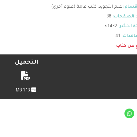
قسام:
علم التجويد
,
كتب عامة (علوم أخرى)
 الصفحات:
38
 النشر:
1432هـ
هدات:
41
غ عن كتاب
التحميل
1.13 MB