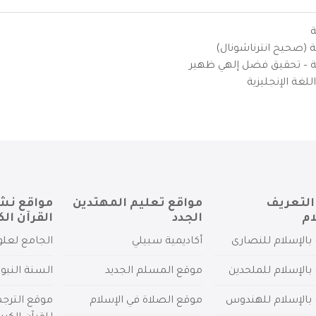
ة
ية (صحيح انترناشونال)
يزية – تحقيق فضل إلهي ظهير
لغة الإنجليزية
التعريف
مواقع تعليم المهتدين
مواقع نش
ام
الجدد
القرآن الك
بالإسلام للنصارى
أكاديمية سبيلي
الجامع لعلو
بالإسلام للملحدين
موقع المسلم الجديد
السنة النبو
 بالإسلام للهندوس
موقع الصلاة في الإسلام
موقع الترج