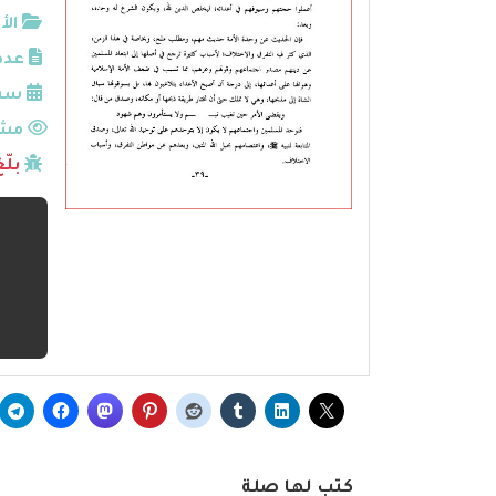
الأ
عدد
سنة
مشا
بلّ
كتب لها صلة