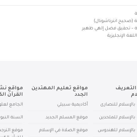
ة
ية (صحيح انترناشونال)
يزية – تحقيق فضل إلهي ظهير
لغة الإنجليزية
التعريف
مواقع تعليم المهتدين
مواقع نش
ام
الجدد
القرآن الك
بالإسلام للنصارى
أكاديمية سبيلي
الجامع لعلو
بالإسلام للملحدين
موقع المسلم الجديد
السنة النبو
 بالإسلام للهندوس
موقع الصلاة في الإسلام
موقع الترج