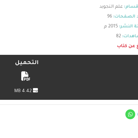
قسام:
علم التجويد
 الصفحات:
96
 النشر:
2015 م
هدات:
82
غ عن كتاب
التحميل
4.42 MB