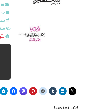
الأ
عدد
سنة
مشا
بلّ
كتب لها صلة