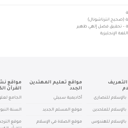
ة
ية (صحيح انترناشونال)
يزية – تحقيق فضل إلهي ظهير
لغة الإنجليزية
التعريف
مواقع تعليم المهتدين
مواقع نش
ام
الجدد
القرآن الك
بالإسلام للنصارى
أكاديمية سبيلي
الجامع لعلو
بالإسلام للملحدين
موقع المسلم الجديد
السنة النبو
 بالإسلام للهندوس
موقع الصلاة في الإسلام
موقع الترج