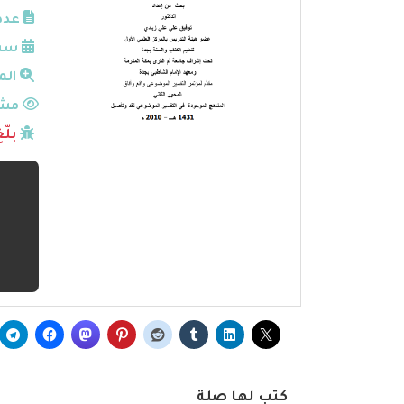
عدد
سنة
الم
مشا
بلّ
كتب لها صلة