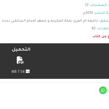
 الصفحات:
37
 النشر:
2010م
حقق:
جامعه ام القري بمكة المكرمه و معهد الامام الشاطبي بجده
هدات:
82
غ عن كتاب
التحميل
7.54 MB