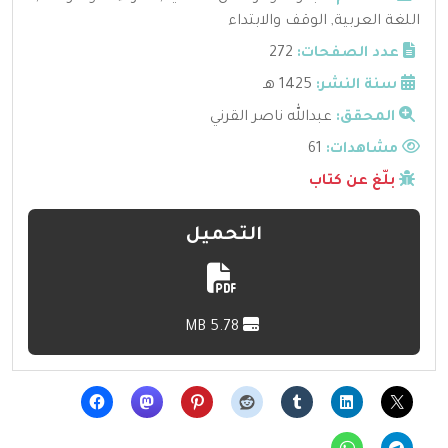
اللغة العربية
,
الوقف والابتداء
عدد الصفحات:
272
سنة النشر:
1425 هـ
المحقق:
عبدالله ناصر القرني
مشاهدات:
61
بلّغ عن كتاب
التحميل
5.78 MB