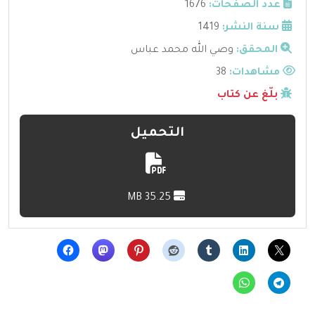
عدد الصفحات:
1676
سنة النشر:
1419
المحقق:
وصي الله محمد عباس
مشاهدات:
38
بلّغ عن كتاب
التحميل
35.25 MB