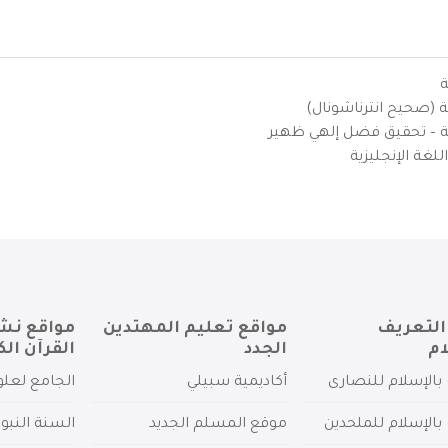
ة
ية (صحيح انترناشونال)
يزية – تحقيق فضل إلهي ظهير
لغة الإنجليزية
التعريف
مواقع تعليم المهتدين
مواقع نش
ام
الجدد
القرآن الك
بالإسلام للنصارى
أكاديمية سبيلي
الجامع لعلو
بالإسلام للملحدين
موقع المسلم الجديد
السنة النبو