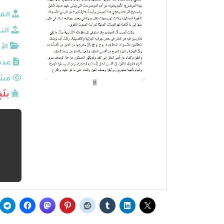
الم
الن
الأ
عدد
مشا
بلّ