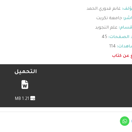
ؤلف:
غانم قدوري الحمد
اشر:
جامعة تكريت
قسام:
علم التجويد
 الصفحات:
45
هدات:
114
غ عن كتاب
التحميل
1.21 MB