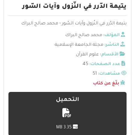
يتيمة الدّرر في النّزول وآيات السّور
يتيمة الدّرر في النّزول وآيات السّور - محمد صالح البراك
المؤلف:
محمد صالح البراك
الناشر:
مجلة الجامعة الإسلامية
الأقسام:
علوم القرآن
عدد الصفحات:
45
مشاهدات:
51
بلّغ عن كتاب
التحميل
3.35 MB